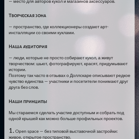
— место для авторов кукол и магазинов аксессуаров.
Творческая зона
— пространство, где коллекционеры создают арт-
инсталляции со своими куклами.
Наша аудитория
— люди, которые не просто собирают кукол, а живут
творчеством: шьют, фотографируют, красят, придумывают
истории.
Поэтому так часто в отзывах о Доллскаре описывают редкое
чувство единства — участники и посетители понимают друг
друга без слов.
Наши принципы
Мы стараемся сделать участие доступным и собрать под
одной крышей как можно больше профильных проектов.
1.
Open space — без типовой выставочной застройки:
живое, открытое пространство.